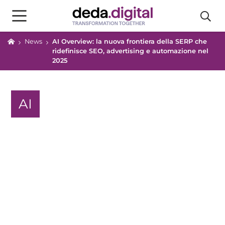
News
AI Overview: la nuova frontiera della SERP che
ridefinisce SEO, advertising e automazione nel
2025
AI
AI Overview: la nuova frontiera
della SERP che ridefinisce SEO,
advertising e automazione nel
2025