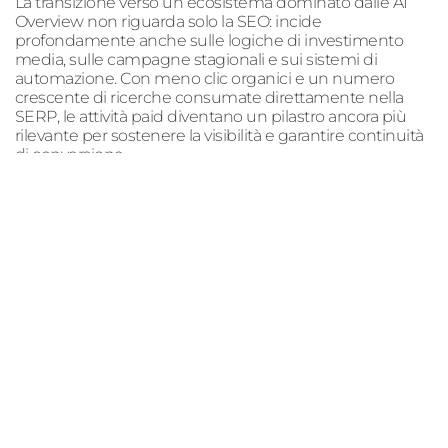
La transizione verso un ecosistema dominato dalle AI
Overview non riguarda solo la SEO: incide
profondamente anche sulle logiche di investimento
media, sulle campagne stagionali e sui sistemi di
automazione. Con meno clic organici e un numero
crescente di ricerche consumate direttamente nella
SERP, le attività paid diventano un pilastro ancora più
rilevante per sostenere la visibilità e garantire continuità
di conversione.
4.1 Advertising natalizio AI e
campagne festivity AI
Il periodo festivo è storicamente uno dei più competitivi
dell’anno. L’impatto delle AI Overview sulle query
informative rende meno efficace il presidio organico
tradizionale e spinge le aziende a concentrarsi sulle
ricerche ad alta intenzione: quelle transazionali e local.
In questo contesto, l’uso dell’intelligenza artificiale
assume un ruolo determinante. Le piattaforme adv
possono modulare creatività, segmenti e offerte in base
al comportamento reale degli utenti, amplificando le
opportunità di conversione nei momenti in cui cresce