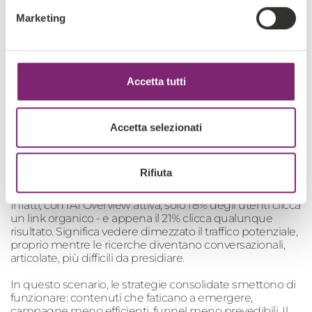
Introduzione
Marketing
Google sta cambiando il modo in cui gli utenti cercano,
leggono e decidono.
Accetta tutti
L’introduzione dell’AI Overview riduce drasticamente la
visibilità dei risultati organici: quando compare, gli utenti
cliccano meno, navigano meno e trovano già ciò che
Accetta selezionati
cercano direttamente nella SERP. Per molte aziende
questo significa una perdita di traffico, di opportunità e
di capacità di intercettare la domanda nel momento più
Rifiuta
prezioso.
Infatti, con l’AI Overview attiva, solo l’8% degli utenti clicca
un link organico - e appena il 21% clicca qualunque
risultato. Significa vedere dimezzato il traffico potenziale,
proprio mentre le ricerche diventano conversazionali,
articolate, più difficili da presidiare.
In questo scenario, le strategie consolidate smettono di
funzionare: contenuti che faticano a emergere,
campagne meno efficienti, funnel meno prevedibili. Il