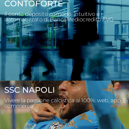
CONTOFORTE
Il conto deposito comodo, intuitivo e
automatizzato di BancaMediocredito FVG
SSC NAPOLI
Vivere la passione calcistica al 100%: web, app, E-
commerce