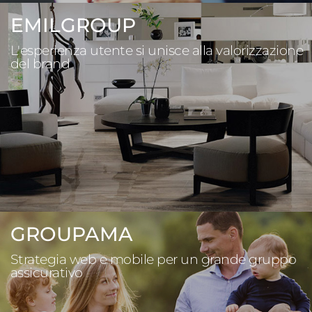
EMILGROUP
L'esperienza utente si unisce alla valorizzazione
del brand
GROUPAMA
Strategia web e mobile per un grande gruppo
assicurativo