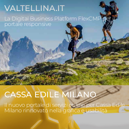
VALTELLINA.IT
La Digital Business Platform FlexCMP per il
portale responsive
CASSA EDILE MILANO
Il nuovo portale di servizi online per Cassa Edile
Milano rinnovato nella grafica e usabilità