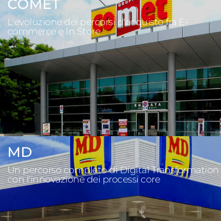
COMET
L'evoluzione dei percorsi d'acquisto fra E-
commerce e In Store
MD
Un percorso completo di Digital Transformation
con l'innovazione dei processi core