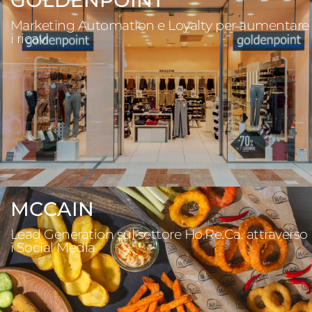
GOLDENPOINT
Marketing Automation e Loyalty per aumentare
i ricavi
MCCAIN
Lead Generation sul settore Ho.Re.Ca. attraverso
i Social Media