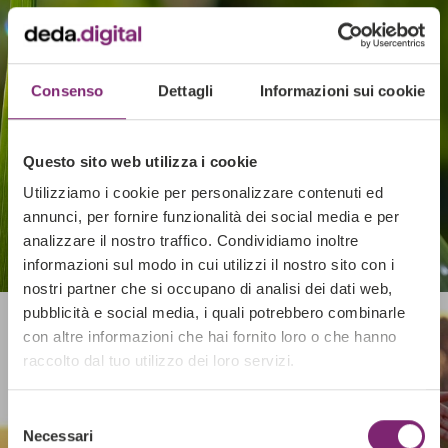
SOGESID S.P.A.
Un nuovo portale e App Mobile per la
Piattaforma delle Conoscenze
Consenso
Dettagli
Informazioni sui cookie
Questo sito web utilizza i cookie
Utilizziamo i cookie per personalizzare contenuti ed
annunci, per fornire funzionalità dei social media e per
analizzare il nostro traffico. Condividiamo inoltre
informazioni sul modo in cui utilizzi il nostro sito con i
nostri partner che si occupano di analisi dei dati web,
pubblicità e social media, i quali potrebbero combinarle
ISTITUTO ERBORISTICO
con altre informazioni che hai fornito loro o che hanno
L’ANGELICA
raccolto dal tuo utilizzo dei loro servizi.
Innovazione digitale al servizio del benessere
Selezione
Necessari
del