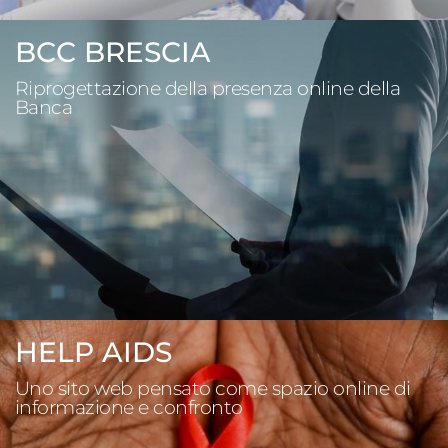
BCC BRESCIA
Riprogettazione della presenza online della
Banca
HELP AIDS
Uno sito web pensato come spazio online di
informazione e confronto