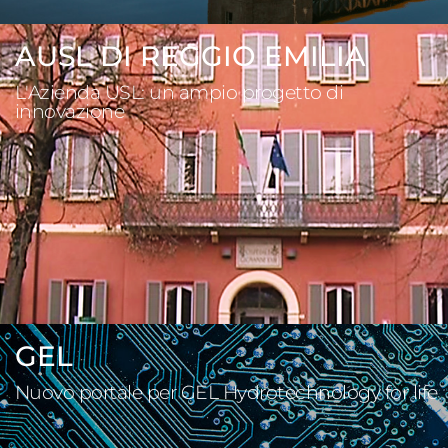
AUSL DI REGGIO EMILIA
L'Azienda USL: un ampio progetto di
innovazione
GEL
Nuovo portale per GEL Hydrotechnology for life