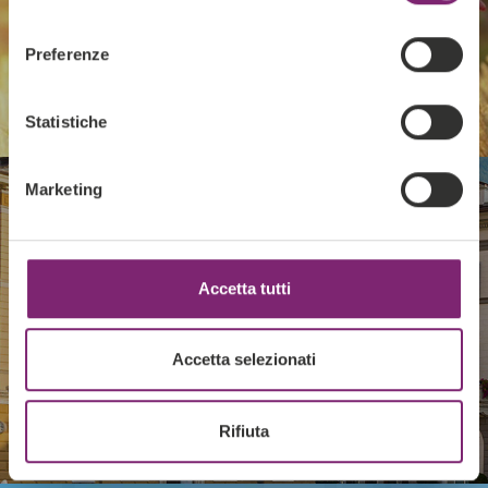
consenso
Preferenze
Statistiche
BANCA POPOLARE DI
Marketing
SONDRIO
Scopri le soluzioni personalizzate di web
application sviluppate per la Banca
Accetta tutti
Accetta selezionati
Rifiuta