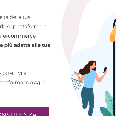
elta della tua
la di piattaforme e
-
ma
e-c
ommerce
e più adatta alle tue
obiettivi e
, trasformando ogni
a.
CONSULENZA