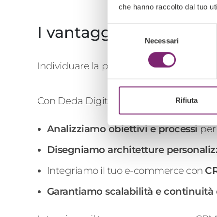
che hanno raccolto dal tuo uti
I vantaggi di scegliere
Selezione
Necessari
del
consenso
Individuare la
piattaforma e
-c
ommerce 
Con Deda Digital:
Rifiuta
Analizziamo obiettivi e processi
per
Disegniamo architetture personali
Integriamo il tuo e-commerce con
C
Garantiamo scalabilità e continuità