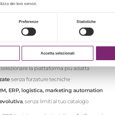
lizzo dei loro servizi.
 la piattaforma giusta con D
Preferenze
Statistiche
migliore
per la tua azienda significa
costruire 
Accetta selezionati
 selezionare la piattaforma più adatta
zzate
senza forzature tecniche
RM, ERP, logistica, marketing
automation
 evolutiva
, senza limiti al tuo catalogo