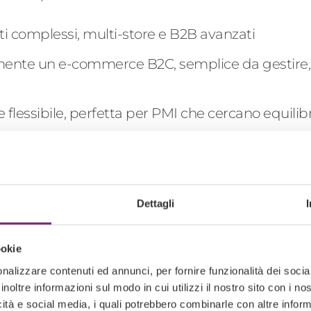
i complessi, multi-store e B2B avanzati
mente un e
-c
ommerce B2C, semplice da gestire, 
flessibile, perfetta per PMI che cercano equilibr
rprise
, per aziende strutturate che richiedono 
limiti tecnici specifici
, come il numero massimo di
Dettagli
ookie
 chi conosce i vantaggi e i vincoli di ciascun
nalizzare contenuti ed annunci, per fornire funzionalità dei socia
inoltre informazioni sul modo in cui utilizzi il nostro sito con i n
RICHI
icità e social media, i quali potrebbero combinarle con altre inform