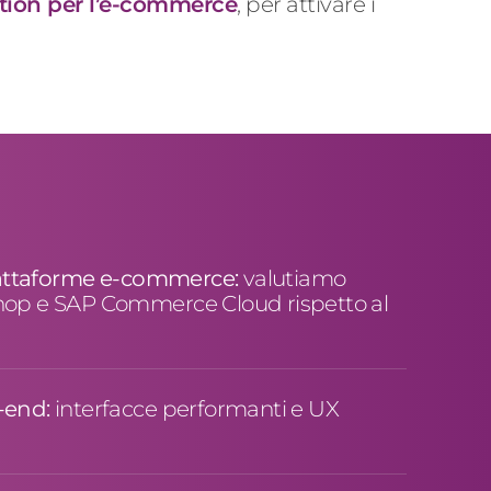
ion per l’e-commerce
, per attivare i
 piattaforme e-commerce:
valutiamo
hop e SAP Commerce Cloud rispetto al
k-end:
interfacce performanti e UX