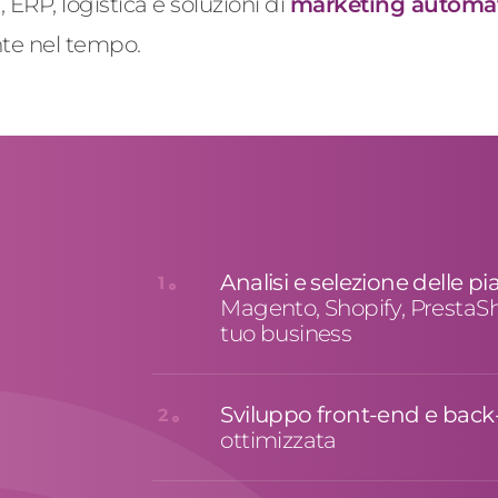
RP, logistica e soluzioni di
marketing automat
ente nel tempo.
Analisi e selezione delle
1
Magento, Shopify, PrestaS
tuo business
Sviluppo front-end e bac
2
ottimizzata