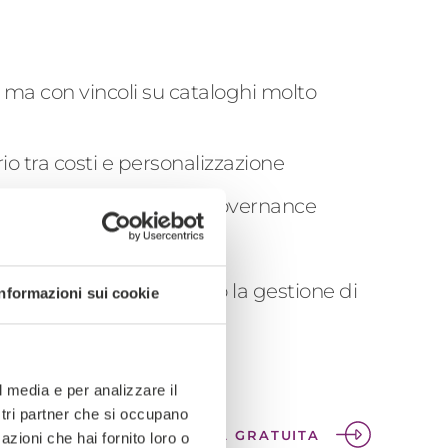
ma con vincoli su cataloghi molto
io tra costi e personalizzazione
integrazioni avanzate e governance
 referenze importabili o la gestione di
Informazioni sui cookie
a soluzione.
l media e per analizzare il
ostri partner che si occupano
EDI ORA UNA CONSULENZA GRATUITA
azioni che hai fornito loro o