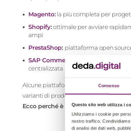
Magento
:
la più completa per progett
Shopify
:
ottimale per avviare rapida
ampi
PrestaShop
:
piattaforma open source 
SAP Commerce Cloud
:
la scelta
ente
centralizzata
Alcune piattaforme impongono anche
Consenso
varianti di prodotto.
Questo sito web utilizza i c
Ecco perché è fondamentale affidarsi a
Utilizziamo i cookie per perso
nostro traffico. Condividiamo 
di analisi dei dati web, pubbl