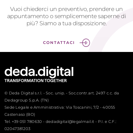
Vuoi chiederci un preventivo, prendere un
appuntamento o semplicemente saperne di
più? Siamo a tua disposizione.
CONTATTACI
© Deda Digital s.r.l. - Soc. unip. - Soc.contr.art. 2497 c.c. da
Dedagroup S.p.A. (TN)
Sede Legale e Amministrativa: Via Toscanini, 7/2 - 40055
Castenaso (BO)
Tel.
+39 051 780630
-
dedadigital@legalmail.it
- P.I. e C.F.:
02047381203