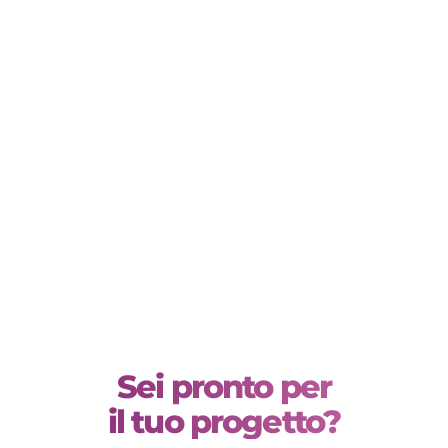
Settori
di
applicazione
Sei pronto per
il tuo progetto?