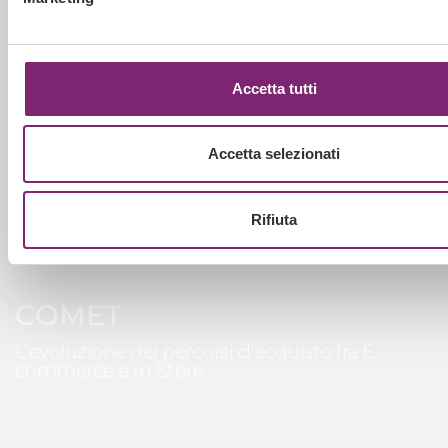
MAGNI TH
Marketing Automation con SAP Engagement
Cloud per Magni
Accetta tutti
Accetta selezionati
Rifiuta
COMET
L'evoluzione dei percorsi d'acquisto fra E-
commerce e In Store