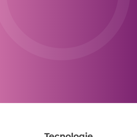
di follow-up e il recupero di clienti
inattivi
Marketing automation per il B2B e la
lead generation
, ovvero soluzioni rivolte
alle imprese che desiderano generare
più lead, segmentare accuratamente le
proprie audience e ottimizzare i
processi di lead nurturing
Salesforce automation
per le imprese
che vogliono migliorare l'efficienza e
automatizzare i processi di vendita
come la gestione dei contatti, la
pianificazione delle attività e la
creazione di report
Tecnologie