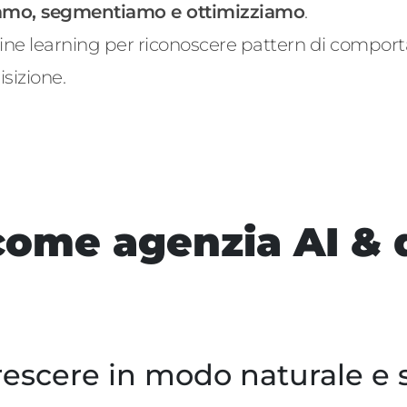
amo, segmentiamo e ottimizziamo
.
ne learning
per riconoscere pattern di comport
isizione.
 come agenzia AI & d
escere in modo naturale e s