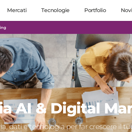
Mercati
Tecnologie
Portfolio
Nov
ting
a AI & Digital Ma
ia, dati e tecnologia per far crescere il t