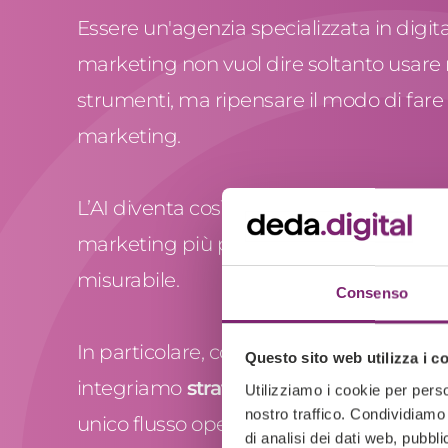
Essere un'agenzia specializzata in digita
marketing non vuol dire soltanto usare
strumenti, ma ripensare il modo di fare
marketing.
L’AI diventa così il motore che rende il di
marketing più preciso, più veloce e più
misurabile.
Consenso
In particolare, con l’intelligenza artificial
Questo sito web utilizza i c
integriamo
strategia, dati e creatività
i
Utilizziamo i cookie per perso
nostro traffico. Condividiamo 
unico flusso operativo che consente di:
di analisi dei dati web, pubbl