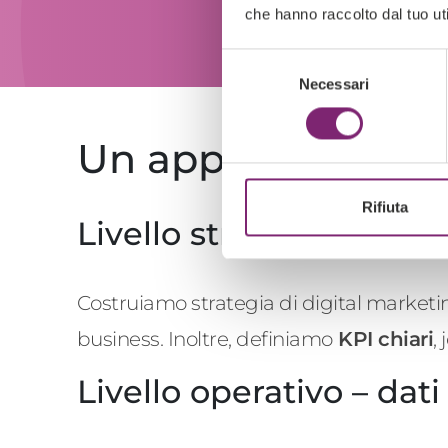
che hanno raccolto dal tuo uti
Selezione
Necessari
del
consenso
Un approccio su du
Rifiuta
Livello strategico – vis
Costruiamo strategia di
digital
marketin
business. Inoltre, definiamo
KPI chiari
,
Livello operativo – da