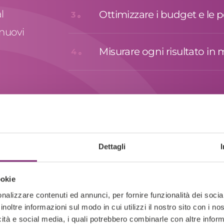
l
Ottimizzare i budget e le 
3
 nuovi
Misurare ogni risultato in
4
gital
Dettagli
e
ookie
n un
nalizzare contenuti ed annunci, per fornire funzionalità dei socia
inoltre informazioni sul modo in cui utilizzi il nostro sito con i n
icità e social media, i quali potrebbero combinarle con altre inform