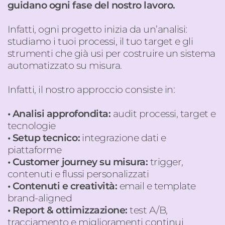
guidano ogni fase del nostro lavoro.
Infatti, ogni progetto inizia da un’analisi
:
s
tudiamo i tuoi processi, il tuo target e gli
strumenti che già usi per costruire un sistema
automatizzato su misura.
Infatti, i
l nostro approccio
consiste in
:
• Analisi approfondita
:
audit processi, target e
tecnologie
• Setup tecnico
:
integrazione dati e
piattaforme
• Customer
journey
su misura
:
trigger,
contenuti e flussi personalizzati
• Contenuti e creatività
:
email
e template
brand-
aligned
• R
eport & ottimizzazione
:
test A/B,
tracciamento e miglioramenti continui