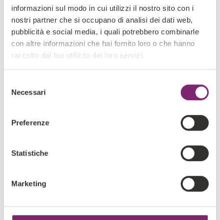
Esperienza cliente ottimizzata (grazie a
informazioni sul modo in cui utilizzi il nostro sito con i
messaggi personalizzati e tempestivi)
nostri partner che si occupano di analisi dei dati web,
pubblicità e social media, i quali potrebbero combinarle
Dati e insight sempre aggiornati
con altre informazioni che hai fornito loro o che hanno
raccolto dal tuo utilizzo dei loro servizi.
Soluzioni scalabili, che ti consentono di
crescere senza aumentare i costi operativi
Selezione
Necessari
del
consenso
Preferenze
Statistiche
Marketing