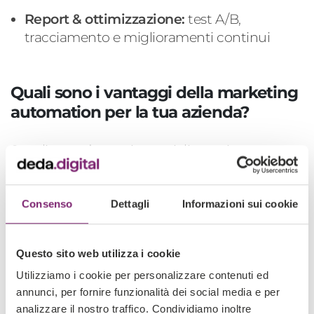
Report & ottimizzazione
:
test A/B,
tracciamento e miglioramenti continui
Quali sono i vantaggi della marketing
automation per la tua azienda?
Scegliere un’agenzia specializzata in
marketing automation ti permette di
ottenere vantaggi concreti e misurabili:
Consenso
Dettagli
Informazioni sui cookie
Maggiore efficienza
ROI più alto
Questo sito web utilizza i cookie
Conversioni migliori (funnel automatizzati e
Utilizziamo i cookie per personalizzare contenuti ed
annunci, per fornire funzionalità dei social media e per
nurturing efficace)
analizzare il nostro traffico. Condividiamo inoltre