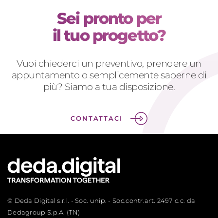
Sei pronto per
il tuo progetto?
Vuoi chiederci un preventivo, prendere un
appuntamento o semplicemente saperne di
più? Siamo a tua disposizione.
CONTATTACI
© Deda Digital s.r.l. - Soc. unip. - Soc.contr.art. 2497 c.c. da
Dedagroup S.p.A. (TN)