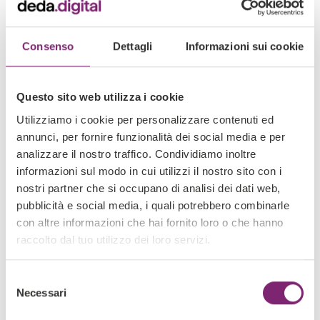
interessi e presentazione del sito Web (layout,
dimensione dei caratteri, colori e così via). In questo
modo, l'utente non dovrà inserire nuovamente
Consenso
Dettagli
Informazioni sui cookie
queste informazioni
Ricordare le risposte alle domande poste dal nostro
sito, per esempio sulla partecipazione a sondaggi
Questo sito web utilizza i cookie
sulla soddisfazione del cliente, in modo che non
Utilizziamo i cookie per personalizzare contenuti ed
vengano ripresentate all'utente
annunci, per fornire funzionalità dei social media e per
Determinare se un servizio è già stato proposto
analizzare il nostro traffico. Condividiamo inoltre
all'utente
informazioni sul modo in cui utilizzi il nostro sito con i
nostri partner che si occupano di analisi dei dati web,
Fornire informazioni che consentono il
pubblicità e social media, i quali potrebbero combinarle
funzionamento di servizi opzionali
con altre informazioni che hai fornito loro o che hanno
raccolto dal tuo utilizzo dei loro servizi.
Cookie di targeting o promozionali
Questi cookie possono essere utilizzati sul nostro sito
Selezione
Web per pubblicare inserzioni pubblicitarie
Necessari
personalizzate in base agli interessi dell'utente. I cookie
del
di targeting o promozionali consentono di ottenere
consenso