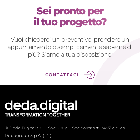
Sei pronto per
il tuo progetto?
Vuoi chiederci un preventivo, prendere un
appuntamento o semplicemente saperne di
più? Siamo a tua disposizione.
CONTATTACI
© Deda Digital s.r.l. - Soc. unip. - Soc.contr.art. 2497 c.c. da
Dedagroup S.p.A. (TN)