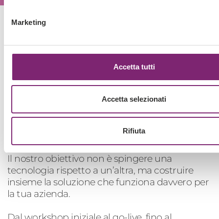
prenotazioni, offerte mirate e
programmi loyalty
Marketing
Accetta tutti
Con Deda Digital, la
piattaforma e-commerce
Accetta selezionati
migliore è quella su
misura per te
Rifiuta
Il nostro obiettivo non è spingere una
tecnologia rispetto a un’altra, ma costruire
insieme la soluzione che funziona davvero per
la tua azienda.
Dal workshop iniziale al go-live, fino al