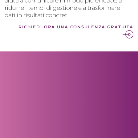
aiuta a comunicare in modo più efficace, a
ridurre i tempi di gestione e a trasformare i
dati in risultati concreti.
RICHIEDI ORA UNA CONSULENZA GRATUITA
pali settori applicazione
ing automation
ncipali settori applicazione
 automation, dove i benefici
ediatamente tangibili: