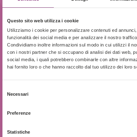
personalizzate, reminder per
prenotazioni, fidelizzazione clienti
Questo sito web utilizza i cookie
Consumer Products →
segmentazioni
Utilizziamo i cookie per personalizzare contenuti ed annunci, 
avanzate per prodotti e mercati,
funzionalità dei social media e per analizzare il nostro traffico
comunicazioni multicanale
Condividiamo inoltre informazioni sul modo in cui utilizzi il no
automatizzate
con i nostri partner che si occupano di analisi dei dati web, pu
social media, i quali potrebbero combinarle con altre informa
Banking & Insurance →
onboarding
hai fornito loro o che hanno raccolto dal tuo utilizzo dei loro s
clienti, cross-selling e up-selling
automatizzato, reminder su polizze e
mutui
Selezione
Necessari
del
consenso
Public Service →
gestione flussi
informativi, comunicazioni istituzionali e
Preferenze
servizi digitali per i cittadini
Statistiche
Ho.Re.Ca. →
gestione automatizzata di