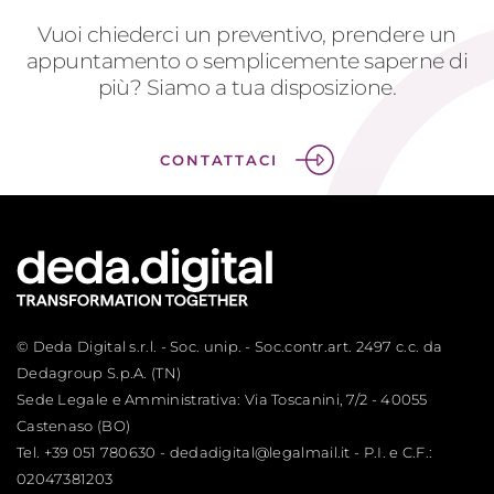
Vuoi chiederci un preventivo, prendere un
appuntamento o semplicemente saperne di
più? Siamo a tua disposizione.
CONTATTACI
© Deda Digital s.r.l. - Soc. unip. - Soc.contr.art. 2497 c.c. da
Dedagroup S.p.A. (TN)
Sede Legale e Amministrativa: Via Toscanini, 7/2 - 40055
Castenaso (BO)
Tel.
+39 051 780630
-
dedadigital@legalmail.it
- P.I. e C.F.:
02047381203