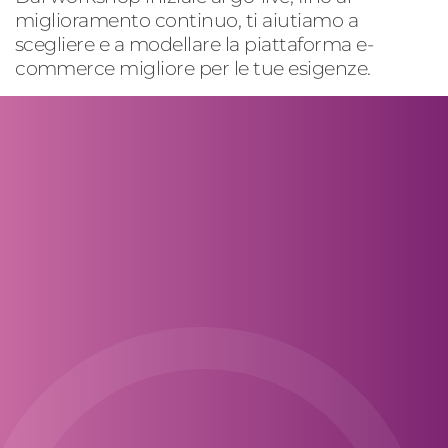
miglioramento continuo, ti aiutiamo a
scegliere e a modellare la
piattaforma e
-
c
ommerce migliore per le tue esigenze
.
In quali settori si applica la marketing
automation?