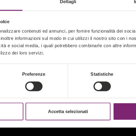
successo!
Dettagli
il con tutti i dettagli per partecipare al webina
ookie
utility con Liferay DXP: il caso Union Gas e Luce"
nalizzare contenuti ed annunci, per fornire funzionalità dei socia
inoltre informazioni sul modo in cui utilizzi il nostro sito con i n
nati la data:
Mercoledì 4 Giugno alle 11:30 - 12
icità e social media, i quali potrebbero combinarle con altre inform
lizzo dei loro servizi.
 o necessiti di ulteriori informazioni, non esita
Preferenze
Statistiche
Accetta selezionati