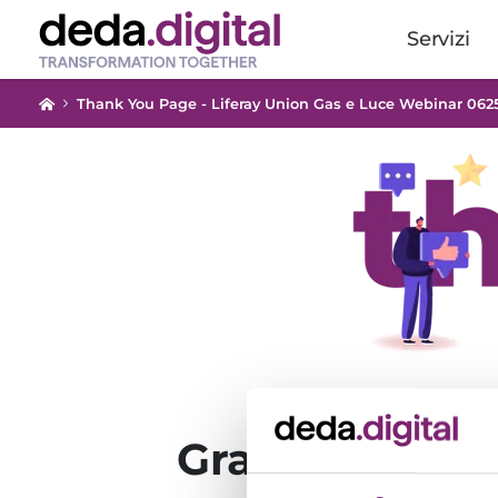
Servizi
Thank You Page - Liferay Union Gas e Luce Webinar 062
Grazie, la tua