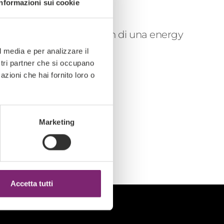
Informazioni sui cookie
r "La digital trasformation di una energy
.
l media e per analizzare il
ostri partner che si occupano
:30
.
azioni che hai fornito loro o
re a
contattarci
.
Marketing
Accetta tutti