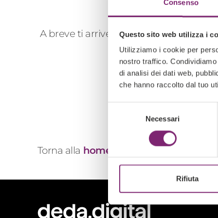
Consenso
A breve ti arriverà una conferma via ema
Questo sito web utilizza i c
Utilizziamo i cookie per perso
nostro traffico. Condividiamo 
Seg
di analisi dei dati web, pubbl
che hanno raccolto dal tuo uti
Se hai domande
Selezione
Necessari
del
consenso
Torna alla
home
Rifiuta