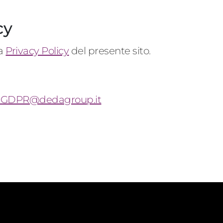
cy
la
Privacy Policy
del presente sito.
l.GDPR@dedagroup.it