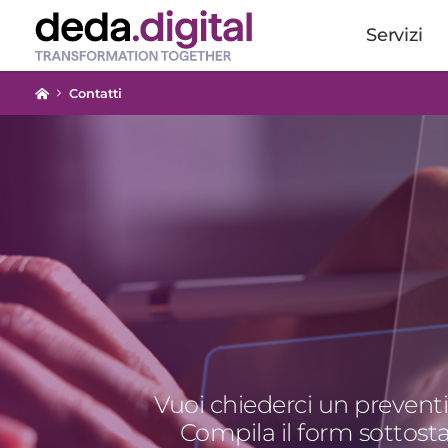
Servizi
Contatti
Vuoi chiederci un preven
Compila il form sottost