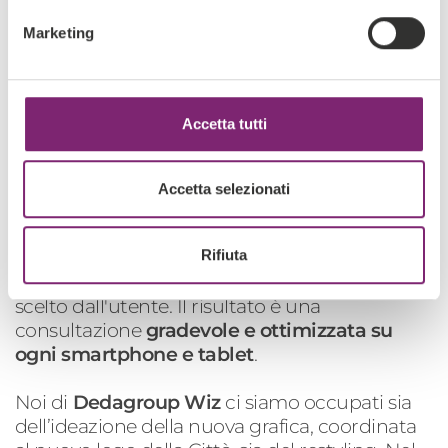
Nuona immagine coordinata
Marketing
al logo della città
Dal 2010
il Comune
di Jesolo
utilizza
FlexCMP
per la gestione del
Accetta tutti
proprio portale istituzionale.
Ad ottobre 2014 il Comune ha rinnovato,
attraverso la nostra piattaforma FlexCMP, il
Accetta selezionati
proprio portale istituzionale,
rendendolo
responsive
. Nel nuovo
Rifiuta
sito:
www.comune.jesolo.ve.it
, ogni contenuto
e servizio si auto adatta al dispositivo mobile
scelto dall'utente. Il risultato è una
consultazione
gradevole e ottimizzata su
ogni smartphone e tablet
.
Noi di
Dedagroup Wiz
ci siamo occupati sia
dell’ideazione della nuova grafica, coordinata