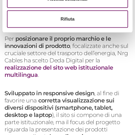
Verdellino, Bergamo,
commercializza e
distribuisce cavi elettrici speciali
per diversi
settori di applicazione, siano essi standard o
Rifiuta
per applicazioni speciali.
Per
posizionare il proprio marchio e le
innovazioni di prodotto
, focalizzate anche sul
cruciale settore del trasporto dell’energia, Nrg
Cables ha scelto Deda Digital per la
realizzazione del sito web istituzionale
multilingua
.
Sviluppato in responsive design
, al fine di
favorire una
corretta visualizzazione sui
diversi dispositivi (smartphone, tablet,
desktop e laptop
), il sito si compone di una
parte istituzionale, ma il focus del progetto
riguarda la presentazione dei prodotti