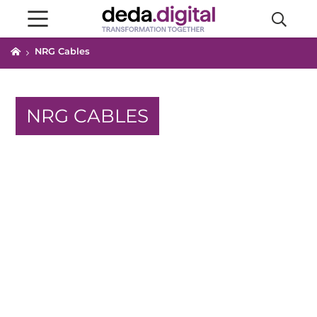
NRG Cables
NRG CABLES
Il nuovo sito web multilingua di
NRG Cables