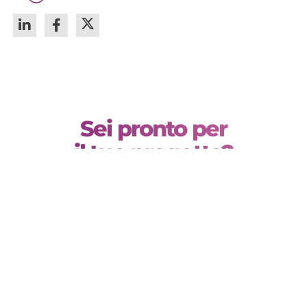
Sei pronto per
il tuo progetto?
Vuoi chiederci un preventivo, prendere un
appuntamento o semplicemente saperne di
più? Siamo a tua disposizione.
CONTATTACI