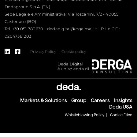
Dedagroup S.p.A. (TN)
Sede Legale e Amministrativa: Via Toscanini, 7/2 - 40055
Castenaso (BO)
Tel.
+39 051 780630
-
dedadigital@legalmail.it
- P.I. e C.F.:
02047381203
Privacy Policy
Cookie policy
Deda Digital
è un’azienda di
Markets & Solutions
Group
Careers
Insights
Deda USA
Whistleblowing Policy
Codice Etico