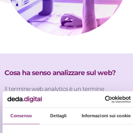
Cosa ha senso analizzare sul web?
Il termine web analytics è un termine
ombrello che raccoglie diverse azioni simili per
intento ma differenti poi per effettivo campo
d’interesse.
Consenso
Dettagli
Informazioni sui cookie
Parlare puramente di
web analytics
significa
parlare dei
dati
e dei
comportamenti