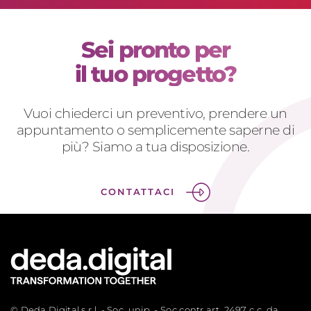
Sei pronto per
il tuo progetto?
Vuoi chiederci un preventivo, prendere un
appuntamento o semplicemente saperne di
più? Siamo a tua disposizione.
CONTATTACI
© Deda Digital s.r.l. - Soc. unip. - Soc.contr.art. 2497 c.c. da