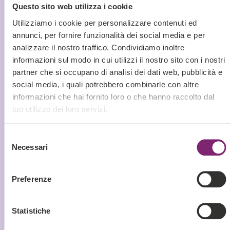
Questo sito web utilizza i cookie
registrati dagli utenti presenti su un sito o un
e-commerce.
Utilizziamo i cookie per personalizzare contenuti ed
annunci, per fornire funzionalità dei social media e per
Elementi come
parole chiave
cercate, azioni
analizzare il nostro traffico. Condividiamo inoltre
eseguite per
acquistare un prodotto
,
pagine
informazioni sul modo in cui utilizzi il nostro sito con i nostri
visitate
con maggiore frequenza o
partner che si occupano di analisi dei dati web, pubblicità e
abbandoni del sito
entro pochi secondi
social media, i quali potrebbero combinarle con altre
(bounce rate) vanno tenuti in conto.
informazioni che hai fornito loro o che hanno raccolto dal
tuo utilizzo dei loro servizi.
I social media, da strumenti di dialogo e
ascolto quali sono, possono essere utili per
Selezione
carpire informazioni su
coinvolgimento
e
Necessari
del
attenzione
degli utenti nei confronti di un
consenso
brand.
Preferenze
Intercettare le conversazioni rilevanti è un
buon modo per trovare opportunità da
Statistiche
convertire in vantaggi, ottenendo di riflesso