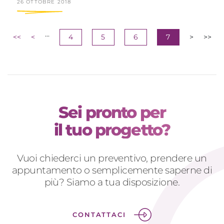
26 OTTOBRE 2018
...
<<
<
4
5
6
7
>
>>
Sei pronto per
il tuo progetto?
Vuoi chiederci un preventivo, prendere un
appuntamento o semplicemente saperne di
più? Siamo a tua disposizione.
CONTATTACI