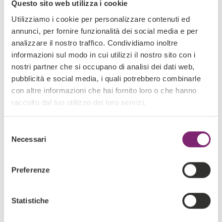
Questo sito web utilizza i cookie
01 OTTOBRE 2019
Utilizziamo i cookie per personalizzare contenuti ed
annunci, per fornire funzionalità dei social media e per
analizzare il nostro traffico. Condividiamo inoltre
informazioni sul modo in cui utilizzi il nostro sito con i
nostri partner che si occupano di analisi dei dati web,
pubblicità e social media, i quali potrebbero combinarle
con altre informazioni che hai fornito loro o che hanno
raccolto dal tuo utilizzo dei loro servizi.
Selezione
Necessari
del
consenso
Preferenze
Al Netcomm Forum 2019 ospiti di
Kameleeon
Statistiche
15 MAGGIO 2019