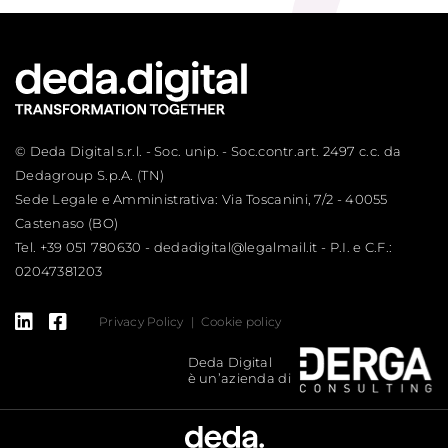
© Deda Digital s.r.l. - Soc. unip. - Soc.contr.art. 2497 c.c. da
Dedagroup S.p.A. (TN)
Sede Legale e Amministrativa: Via Toscanini, 7/2 - 40055
Castenaso (BO)
Tel.
+39 051 780630
-
dedadigital@legalmail.it
- P.I. e C.F.:
02047381203
Privacy Policy
Cookie policy
Deda Digital
è un’azienda di