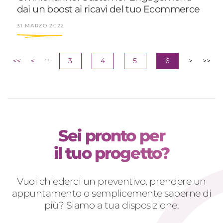
dai un boost ai ricavi del tuo Ecommerce
31 MARZO 2022
...
<<
<
3
4
5
6
>
>>
Sei pronto per
il tuo progetto?
Vuoi chiederci un preventivo, prendere un
appuntamento o semplicemente saperne di
più? Siamo a tua disposizione.