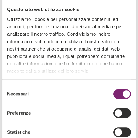
migliorarla
Questo sito web utilizza i cookie
09 MAGGIO 2023
Utilizziamo i cookie per personalizzare contenuti ed
annunci, per fornire funzionalità dei social media e per
analizzare il nostro traffico. Condividiamo inoltre
informazioni sul modo in cui utilizzi il nostro sito con i
nostri partner che si occupano di analisi dei dati web,
pubblicità e social media, i quali potrebbero combinarle
con altre informazioni che hai fornito loro o che hanno
raccolto dal tuo utilizzo dei loro servizi.
Selezione
Necessari
del
consenso
Preferenze
SAP Emarsys: KPI di marketing e dati di
vendita
Statistiche