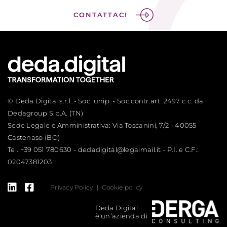
CONTATTACI
© Deda Digital s.r.l. - Soc. unip. - Soc.contr.art. 2497 c.c. da
Dedagroup S.p.A. (TN)
Sede Legale e Amministrativa: Via Toscanini, 7/2 - 40055
Castenaso (BO)
Tel.
+39 051 780630
-
dedadigital@legalmail.it
- P.I. e C.F.:
02047381203
Privacy Policy
Cookie policy
Deda Digital
è un’azienda di